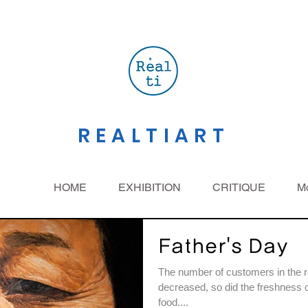
REALTIART
HOME
EXHIBITION
CRITIQUE
M
Father's Day
The number of customers in the re
decreased, so did the freshness o
food....