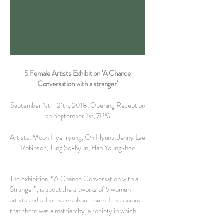
5 Female Artists Exhibition 'A Chance
Conversation with a stranger'
September 1st - 21th, 2018, Opening Reception
on September 1st, 7PM
Artists: Moon Hye-ryung, Oh Hyuna, Jenny Lee
Robinson, Jung So-hyun, Han Young-hee
The exhibition, “A Chance Conversation with a
Stranger”, is about the artworks of 5 women
artists and a discussion about them. It is obvious
that there was a matriarchy, a society in which